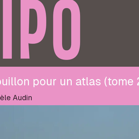
IPO
uillon pour un atlas (tome 
èle Audin