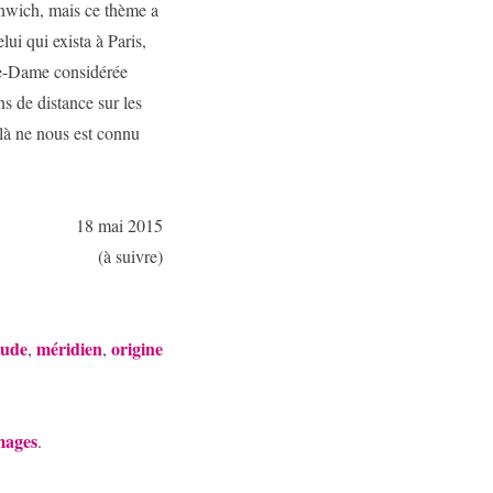
enwich, mais ce thème a
ui qui exista à Paris,
tre-Dame considérée
s de distance sur les
-là ne nous est connu
18 mai 2015
(à suivre)
tude
méridien
origine
,
,
mages
.