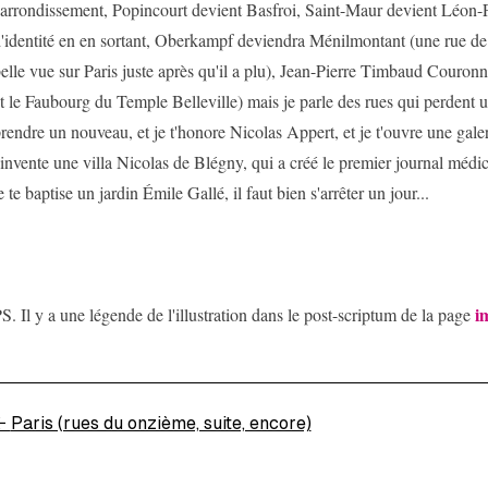
'arrondissement, Popincourt devient Basfroi, Saint-Maur devient Léon-F
'identité en en sortant, Oberkampf deviendra Ménilmontant (une rue de l
elle vue sur Paris juste après qu'il a plu), Jean-Pierre Timbaud Couro
t le Faubourg du Temple Belleville) mais je parle des rues qui perdent
rendre un nouveau, et je t'honore Nicolas Appert, et je t'ouvre une gale
'invente une villa Nicolas de Blégny, qui a créé le premier journal médi
e te baptise un jardin Émile Gallé, il faut bien s'arrêter un jour...
i
S. Il y a une légende de l'illustration dans le post-scriptum de la page
←
Paris (rues du onzième, suite, encore)