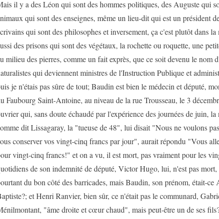
ais il y a des Léon qui sont des hommes politiques, des Auguste qui so
nimaux qui sont des enseignes, même un lieu-dit qui est un président d
crivains qui sont des philosophes et inversement, ça c'est plutôt dans la 
ussi des prisons qui sont des végétaux, la rochette ou roquette, une peti
u milieu des pierres, comme un fait exprès, que ce soit devenu le nom d
aturalistes qui deviennent ministres de l'Instruction Publique et administ
uis je n'étais pas sûre de tout; Baudin est bien le médecin et député, mor
u Faubourg Saint-Antoine, au niveau de la rue Trousseau, le 3 décembre
uvrier qui, sans doute échaudé par l'expérience des journées de juin, la
omme dit Lissagaray, la "tueuse de 48", lui disait "Nous ne voulons pas
ous conserver vos vingt-cinq francs par jour", aurait répondu "Vous al
our vingt-cinq francs!" et on a vu, il est mort, pas vraiment pour les vin
uotidiens de son indemnité de député, Victor Hugo, lui, n'est pas mort, ce
ourtant du bon côté des barricades, mais Baudin, son prénom, était-ce
aptiste?; et Henri Ranvier, bien sûr, ce n'était pas le communard, Gabri
énilmontant, "âme droite et cœur chaud", mais peut-être un de ses fils?;