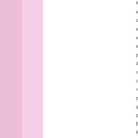
point
M
pôle
a
pont
é
pont
a
(collection)
a
pont
(collection
n
(suite))
p
pont
d
(collection
(fin))
o
Pont
c
en
v
Royans
port
p
Porto
q
portulan
p
position
B
postface
M
Potsdam