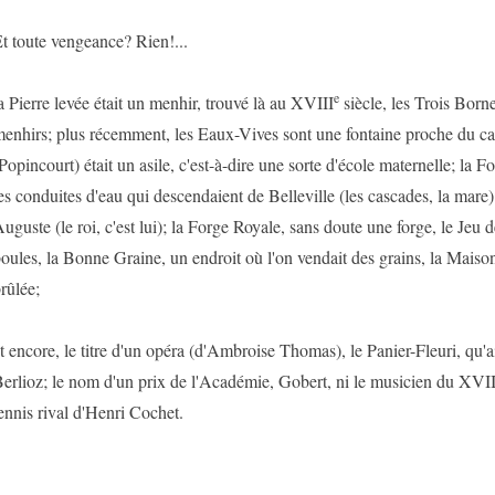
t toute vengeance? Rien!...
e
a Pierre levée était un menhir, trouvé là au XVIII
siècle, les Trois Borne
enhirs; plus récemment, les Eaux-Vives sont une fontaine proche du can
Popincourt) était un asile, c'est-à-dire une sorte d'école maternelle; la 
es conduites d'eau qui descendaient de Belleville (les cascades, la mare)
uguste (le roi, c'est lui); la Forge Royale, sans doute une forge, le Jeu 
oules, la Bonne Graine, un endroit où l'on vendait des grains, la Mais
rûlée;
t encore, le titre d'un opéra (d'Ambroise Thomas), le Panier-Fleuri, qu
erlioz; le nom d'un prix de l'Académie, Gobert, ni le musicien du XVI
ennis rival d'Henri Cochet.