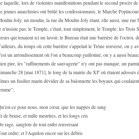
e laquelle, lors de violentes manifestations pendant le second procès d
e jeunes anarchistes ont brûlé les confessionnaux; le Marché Popincourt
oulin-Joly, un moulin, la rue du Moulin-Joly étant, elle aussi, une rue b
e n'insiste pas; le Temple, c'était, tout simplement, le Temple; les Trois 
œurs qui tenaient ici un lavoir; le Bureau était une barrière de l'octroi,
'ailleurs, du temps où cette barrière s'appelait le Trône renversé, on y avai
'est un arrondissement où l'on a beaucoup guillotiné, on y a aussi beauco
ien pire, les "raffinements de sauvagerie" n'y ont pas manqué, un parmi t
e
imanche 28 [mai 1871], le long de la mairie du XI
où étaient adossés 
îmes un fusilier marin dévider de sa baïonnette les boyaux qui coulaien
femme";
u'est-ce pour nous, mon cœur, que les nappes de sang
t de braise, et mille meurtres, et les longs cris
e rage, sanglots de tout enfer renversant
out ordre; et l'Aquilon encor sur les débris