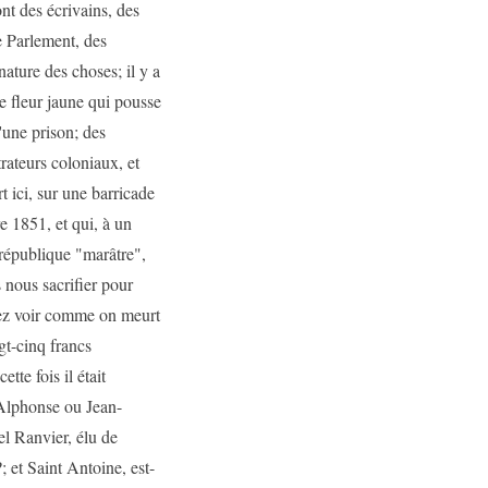
nt des écrivains, des
e Parlement, des
nature des choses; il y a
te fleur jaune qui pousse
'une prison; des
rateurs coloniaux, et
t ici, sur une barricade
 1851, et qui, à un
 république "marâtre",
 nous sacrifier pour
lez voir comme on meurt
gt-cinq francs
tte fois il était
 Alphonse ou Jean-
el Ranvier, élu de
 et Saint Antoine, est-