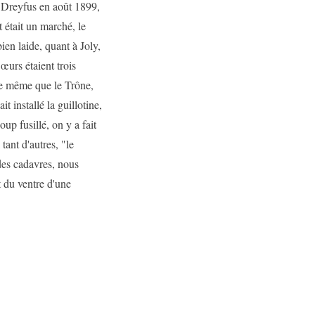
e Dreyfus en août 1899,
 était un marché, le
ien laide, quant à Joly,
Sœurs étaient trois
 de même que le Trône,
t installé la guillotine,
up fusillé, on y a fait
ant d'autres, "le
des cadavres, nous
t du ventre d'une