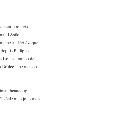
s peut-être trois
al, l'Asile
Fontaine-au-Roi évoque
 depuis Philippe-
de Boules, un jeu de
on Brûlée, une maison
'aimait beaucoup
e
I
siècle ni le joueur de