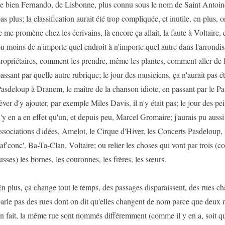
e bien Fernando, de Lisbonne, plus connu sous le nom de Saint Antoine
as plus; la classification aurait été trop compliquée, et inutile, en plus,
e me promène chez les écrivains, là encore ça allait, la faute à Voltaire, 
u moins de n'importe quel endroit à n'importe quel autre dans l'arrondi
ropriétaires, comment les prendre, même les plantes, comment aller de l'
assant par quelle autre rubrique; le jour des musiciens, ça n'aurait pas ét
asdeloup à Dranem, le maître de la chanson idiote, en passant par le Pan
êver d'y ajouter, par exemple Miles Davis, il n'y était pas; le jour des pe
'y en a en effet qu'un, et depuis peu, Marcel Gromaire; j'aurais pu auss
ssociations d'idées, Amelot, le Cirque d'Hiver, les Concerts Pasdeloup
af'conc', Ba-Ta-Clan, Voltaire; ou relier les choses qui vont par trois (
usses) les bornes, les couronnes, les frères, les sœurs.
n plus, ça change tout le temps, des passages disparaissent, des rues c
arle pas des rues dont on dit qu'elles changent de nom parce que deux 
n fait, la même rue sont nommés différemment (comme il y en a, soit q