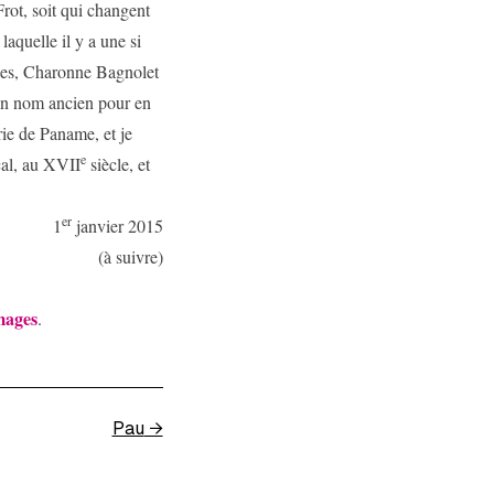
rot, soit qui changent
aquelle il y a une si
nnes, Charonne Bagnolet
 un nom ancien pour en
rie de Paname, et je
e
cal, au XVII
siècle, et
er
1
janvier 2015
(à suivre)
mages
.
Pau
→