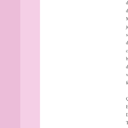
papier
d
papillon
d
parallèle
M
Paris
j
Paris
(suite)
s
Paris
d
(rues
c
du
onzième)
b
Paris
d
(rues
v
du
onzième,
suite)
Paris
Q
(rues
du
E
onzième,
D
suite,
T
encore)