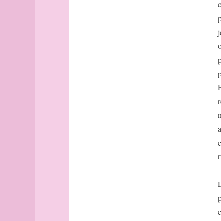
c
préface
principe
p
projection
j
Ptolémée
o
puzzle
p
quadrillage
p
quand
P
quart
de
r
cercle
n
quatre-
a
vingts
Québec
c
Queneau
r
quinconce
Rabat
E
rail
p
Ravine-
des-
e
Cabris