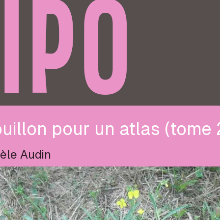
IPO
uillon pour un atlas (tome 
èle Audin