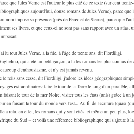
arce que Jules Verne est l'auteur le plus cité de ce texte (sur cent trente
ibliographiques aujourd'hui, douze romans de Jules Verne), parce que
on nom impose sa présence (près de Perec et de Sterne), parce que l'aut
iment ses livres, et que ceux-ci ne sont pas sans rapport avec un atlas, un
'imposait.
'ai lu tout Jules Verne, à la file, à l'âge de trente ans, dit Fiordiligi.
uglielmo, qui a été un petit garçon, a lu les romans les plus connus de c
eaucoup d'enthousiasme, et n'y est jamais revenu.
e le relis sans cesse, dit Fiordiligi. j'adore les idées géographiques sim
oyages extraordinaires: faire le tour de la Terre le long d'un parallèle, al
n faisant le tour de la mer Noire, visiter tous les états (unis) grâce à un 
our en faisant le tour du monde vers l'est... Au fil de l'écriture (quasi-)q
lle a relu, en effet, les romans qui y sont cités, et même un peu plus, lo
frique du Sud -- et voilà une référence bibliographique qui s'ajoute à la 