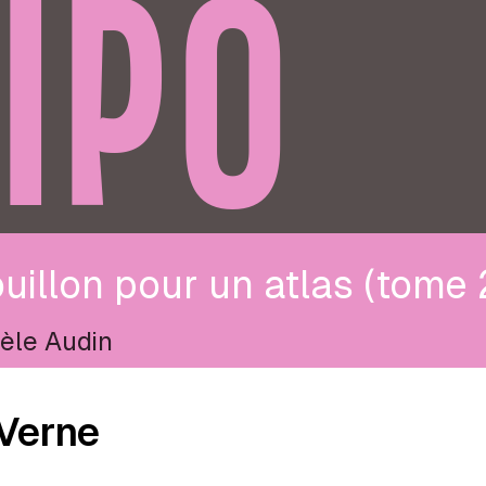
IPO
uillon pour un atlas (tome 
èle Audin
Verne