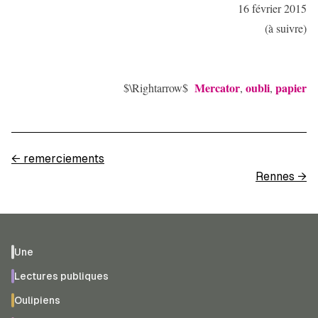
16 février 2015
(à suivre)
Mercator
oubli
papier
$\Rightarrow$
,
,
←
remerciements
Rennes
→
Une
Lectures publiques
Oulipiens