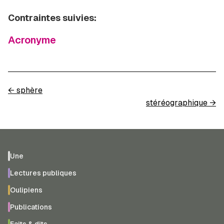
Contraintes suivies:
Acronyme
←
sphère
stéréographique
→
Une
Lectures publiques
Oulipiens
Publications