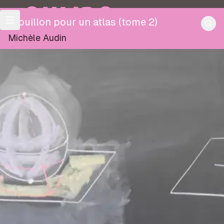
OULIPO
Brouillon pour un atlas (tome 2)
Michèle Audin