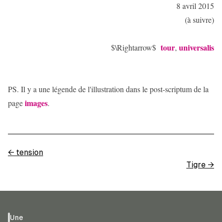
8 avril 2015
(à suivre)
tour
universalis
$\Rightarrow$
,
PS. Il y a une légende de l'illustration dans le post-scriptum de la
images
page
.
←
tension
Tigre
→
Une