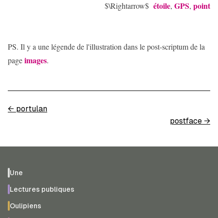
étoile
GPS
point
$\Rightarrow$
,
,
PS. Il y a une légende de l'illustration dans le post-scriptum de la
images
page
.
←
portulan
postface
→
Une
Lectures publiques
Oulipiens