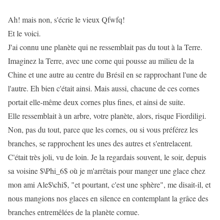
Ah! mais non, s'écrie le vieux Qfwfq!
Et le voici.
J'ai connu une planète qui ne ressemblait pas du tout à la Terre.
Imaginez la Terre, avec une corne qui pousse au milieu de la
Chine et une autre au centre du Brésil en se rapprochant l'une de
l'autre. Eh bien c'était ainsi. Mais aussi, chacune de ces cornes
portait elle-même deux cornes plus fines, et ainsi de suite.
Elle ressemblait à un arbre, votre planète, alors, risque Fiordiligi.
Non, pas du tout, parce que les cornes, ou si vous préférez les
branches, se rapprochent les unes des autres et s'entrelacent.
C'était très joli, vu de loin. Je la regardais souvent, le soir, depuis
sa voisine $\Phi_6$ où je m'arrêtais pour manger une glace chez
mon ami Ale$\chi$, "et pourtant, c'est une sphère", me disait-il, et
nous mangions nos glaces en silence en contemplant la grâce des
branches entremêlées de la planète cornue.