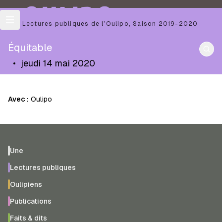
OULIPO
Les Lectures publiques de l’Oulipo
,
Saison
2019-2020
Équitable
•
jeudi 14 mai 2020
Avec :
Oulipo
Une
Lectures publiques
Oulipiens
Publications
Faits & dits