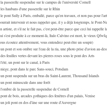
 la passerelle suspendue sur le campus de l'université Cornell
 les haubans d'une passerelle sur le Rhin
 le pont Sully à Paris, emballé, parce qu'en travaux, et non pas pour l'ar
ourrait intervenir et nous rappeler que, il y a déjà longtemps, le Pont-N
n artiste, et s'il ne le fait pas, c'est peut-être parce que ceci lui rappelle
ui s'est produite à ce moment-là, Italo Calvino est mort, le vieux Qfwfq e
ous écoutez attentivement, vous entendrez peut-être un soupir)
 un pont et son ombre sur l'eau de la ria, une photo prise d'avion au-de
 des feuilles vertes devant les pierres roses sous le pont des Arts
 l'été, un pont sur le canal, à Paris
 niege, pont dans le parc Sans-souci, Potsdam
 un pont suspendu sur un bras du Saint-Laurent, Thousand Islands
 un pont minuscule dans une forêt
 l'ombre de la passerelle suspendue de Cornell
 pont de bois, arcades gothiques des fenêtres d'un palais, Venise
 un joli pont en dos d'âne sur une route d'Auvergne