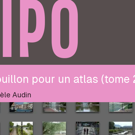
IPO
uillon pour un atlas (tome 
èle Audin