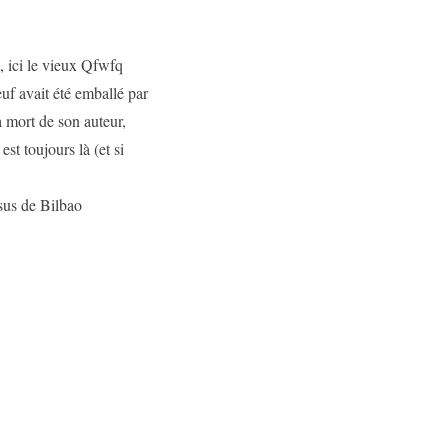
t, ici le vieux Qfwfq
euf avait été emballé par
 la mort de son auteur,
st toujours là (et si
ssus de Bilbao