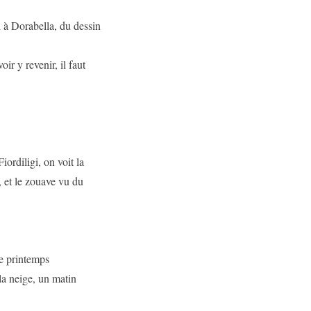
i à Dorabella, du dessin
ir y revenir, il faut
iordiligi, on voit la
, et le zouave vu du
de printemps
la neige, un matin