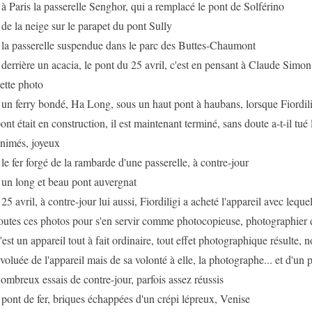
 à Paris la passerelle Senghor, qui a remplacé le pont de Solférino
 de la neige sur le parapet du pont Sully
 la passerelle suspendue dans le parc des Buttes-Chaumont
 derrière un acacia, le pont du 25 avril, c'est en pensant à Claude Simon 
ette photo
 un ferry bondé, Ha Long, sous un haut pont à haubans, lorsque Fiordilig
ont était en construction, il est maintenant terminé, sans doute a-t-il tué l
nimés, joyeux
 le fer forgé de la rambarde d'une passerelle, à contre-jour
 un long et beau pont auvergnat
 25 avril, à contre-jour lui aussi, Fiordiligi a acheté l'appareil avec leque
outes ces photos pour s'en servir comme photocopieuse, photographier d
'est un appareil tout à fait ordinaire, tout effet photographique résulte,
voluée de l'appareil mais de sa volonté à elle, la photographe... et d'un
ombreux essais de contre-jour, parfois assez réussis
 pont de fer, briques échappées d'un crépi lépreux, Venise