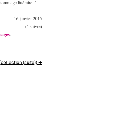
hommage littéraire là
16 janvier 2015
(à suivre)
mages
.
(collection (suite))
→