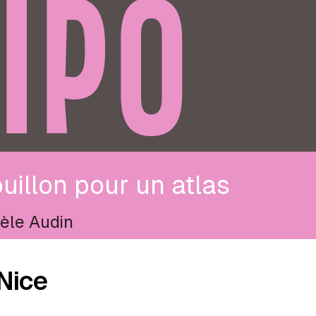
IPO
uillon pour un atlas
èle Audin
Nice