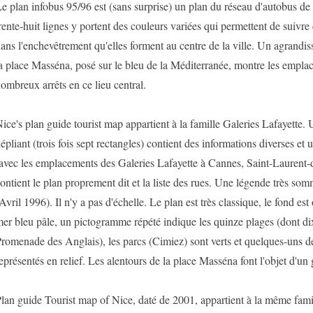
e plan infobus 95/96 est (sans surprise) un plan du réseau d'autobus de 
rente-huit lignes y portent des couleurs variées qui permettent de suivre
ans l'enchevêtrement qu'elles forment au centre de la ville. Un agrandi
a place Masséna, posé sur le bleu de la Méditerranée, montre les empla
ombreux arrêts en ce lieu central.
*
ice's plan guide tourist map appartient à la famille Galeries Lafayette.
épliant (trois fois sept rectangles) contient des informations diverses et 
avec les emplacements des Galeries Lafayette à Cannes, Saint-Laurent-d
ontient le plan proprement dit et la liste des rues. Une légende très som
Avril 1996). Il n'y a pas d'échelle. Le plan est très classique, le fond est
er bleu pâle, un pictogramme répété indique les quinze plages (dont dix
romenade des Anglais), les parcs (Cimiez) sont verts et quelques-uns d
eprésentés en relief. Les alentours de la place Masséna font l'objet d'un
*
lan guide Tourist map of Nice, daté de 2001, appartient à la même fami