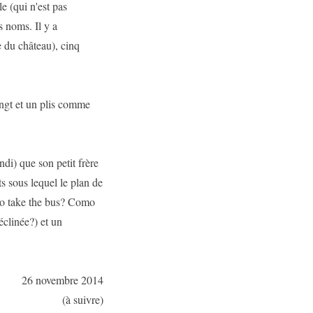
e (qui n'est pas
s noms. Il y a
e du château), cinq
ingt et un plis comme
di) que son petit frère
s sous lequel le plan de
 to take the bus? Como
clinée?) et un
26 novembre 2014
(à suivre)