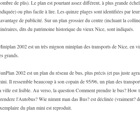
ombre de plis). Le plan est pourtant assez différent, à plus grande échell
ndiquée) ou plus facile à lire. Les quinze plages sont identifiées par leur
avantage de publicité. Sur un plan grossier du centre (incluant la collin
tinéraires, dits du patrimoine historique du vieux Nice, sont indiqués.
*
iniplan 2002 est un très mignon miniplan des transports de Nice, en v
es grands.
*
unPlan 2002 est un plan du réseau de bus, plus précis (et pas juste agran
ini. Il ressemble beaucoup à son copain de 95/96, un plan des transport
a ville est lisible. Au verso, la question Comment prendre le bus? How
rendere l'Autobus? Wie nimmt man das Bus? est déclinée (vraiment? dé
xemplaire du plan mini est reproduit.