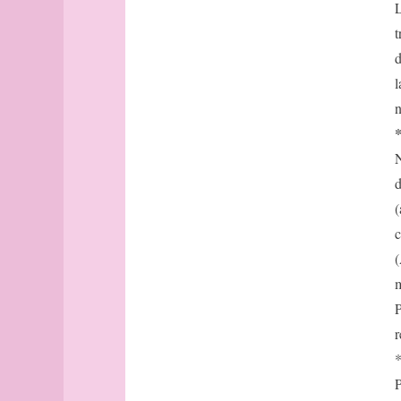
Aix-
L
Méditerranée
en-
Cannes
t
Provence
Saint-
d
Alborg
Laurent-
aleph
l
du-
Alger
Var
n
(guide
Cimiez
officiel)
N
Alger
(plan
d
guide)
(
Angers
c
angles
(
archipel
Arhus
m
armée
P
arpenteur
r
atlas
atlas
P
(suite)