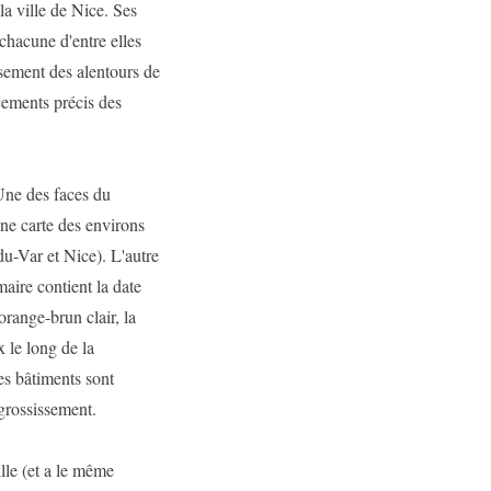
la ville de Nice. Ses
 chacune d'entre elles
ssement des alentours de
cements précis des
 Une des faces du
une carte des environs
u-Var et Nice). L'autre
maire contient la date
 orange-brun clair, la
 le long de la
es bâtiments sont
 grossissement.
lle (et a le même