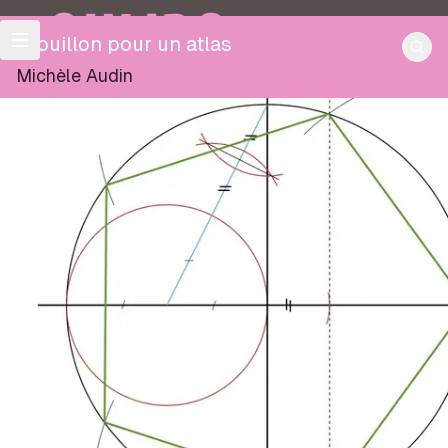
OULIPO
Brouillon pour un atlas
Michèle Audin