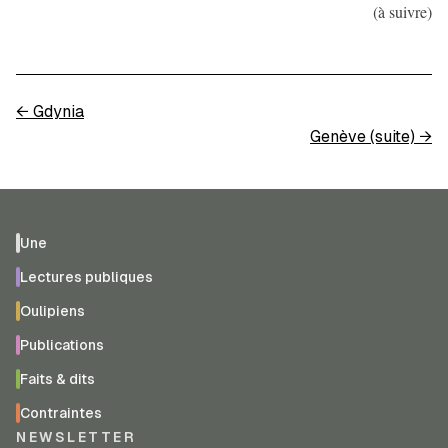
(à suivre)
←
Gdynia
Genève (suite)
→
Une
Lectures publiques
Oulipiens
Publications
Faits & dits
Contraintes
NEWSLETTER