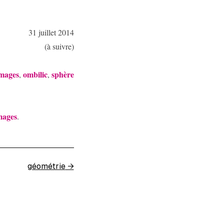
31 juillet 2014
(à suivre)
mages
ombilic
sphère
,
,
mages
.
géométrie
→