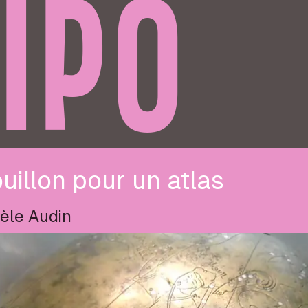
IPO
uillon pour un atlas
èle Audin