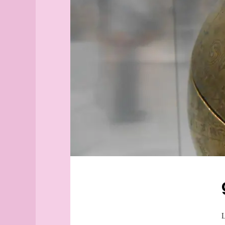
Aix-
en-
Provence
Alborg
aleph
Alger
(guide
officiel)
Alger
(plan
guide)
Angers
angles
archipel
Arhus
armée
arpenteur
atlas
atlas
L
(suite)