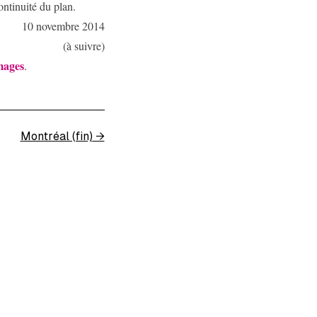
ontinuité du plan.
10 novembre 2014
(à suivre)
mages
.
Montréal (fin)
→