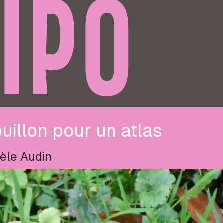
IPO
uillon pour un atlas
èle Audin