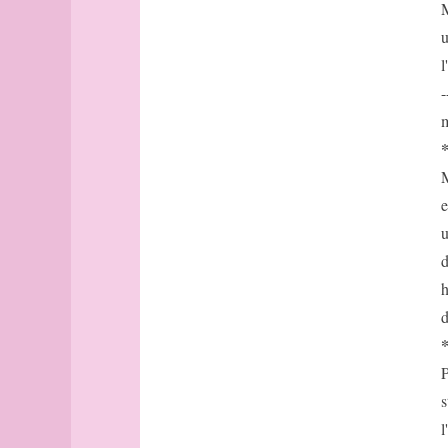
Avignon
M
Bâle
u
Banff
l
Barcelone
-
Barcelone
m
(suite)
base
bâtonnets
M
Berlin
e
bibliographie
u
Bilbao
d
Bombay
h
Bonn
Bordeaux
d
Bordeaux
(suite)
P
Boston
s
Bougainville
l
boussole