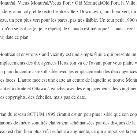
ontréal, Vieux Montréal/Vieux Port • Old Montréal/Old Port, la Ville 
nderground city, et le recto Centre ville • Downtown, tout bleu-vert, un
'eau, un peu plus vert pour les parcs, pas très lisible. Un tout petit 1990
- qu'on se le dise (et je le répète), le Canada est métrique! -- mais avec 
l) date ce plan.
*
ontréal et environs • and vicinity est une simple feuille qui présente un
mplacements des dix agences Hertz (on va de l'avant pour vous plaire w
n plan du centre assez illisible avec les emplacements des deux agences 
es faces. L'autre face est une carte au centre de laquelle se trouve Mon
aut et à droite et Ottawa à gauche, avec les emplacements des vingt-neu
es copyrights, des échelles, mais pas de date.
*
lan du réseau SCTUM 1995 Gratuit est un peu plus lisible que son cop
tations de métro sont très clairement schématisées par des disques de la 
'eau est d'un bleu plus vif, l'échelle a augmenté, ce qui a repoussé la pa