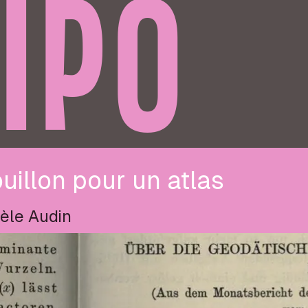
IPO
uillon pour un atlas
èle Audin