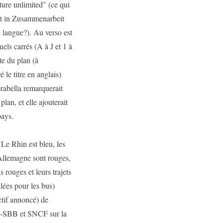
ture unlimited" (ce qui
adt in Zusammenarbeit
 langue?). Au verso est
els carrés (A à J et 1 à
ite du plan (à
le titre en anglais)
orabella remarquerait
lan, et elle ajouterait
pays.
. Le Rhin est bleu, les
l'Allemagne sont rouges,
 rouges et leurs trajets
llées pour les bus)
ectif annoncé) de
FF-SBB et SNCF sur la