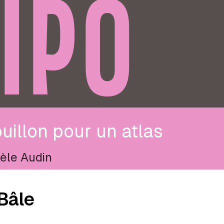
IPO
uillon pour un atlas
èle Audin
Bâle