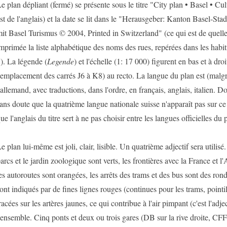
e plan dépliant (fermé) se présente sous le titre "City plan • Basel • Cul
st de l'anglais) et la date se lit dans le "Herausgeber: Kanton Basel-St
it Basel Turismus © 2004, Printed in Switzerland" (ce qui est de quelle
mprimée la liste alphabétique des noms des rues, repérées dans les habitu
). La légende (
Legende
) et l'échelle (1: 17 000) figurent en bas et à dro
'emplacement des carrés J6 à K8) au recto. La langue du plan est (malgré 
'allemand, avec traductions, dans l'ordre, en français, anglais, italien. D
ans doute que la quatrième langue nationale suisse n'apparaît pas sur ce p
ue l'anglais du titre sert à ne pas choisir entre les langues officielles du 
e plan lui-même est joli, clair, lisible. Un quatrième adjectif sera utilisé
arcs et le jardin zoologique sont verts, les frontières avec la France et 
es autoroutes sont orangées, les arrêts des trams et des bus sont des ronds
ont indiqués par de fines lignes rouges (continues pour les trams, pointi
racées sur les artères jaunes, ce qui contribue à l'air pimpant (c'est l'adj
'ensemble. Cinq ponts et deux ou trois gares (DB sur la rive droite, C