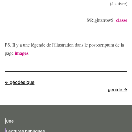
(à suivre)
classe
$\Rightarrow$
PS. Il y a une légende de l'illustration dans le post-scriptum de la
images
page
.
←
géodésique
géoïde
→
Une
Lectures publiques