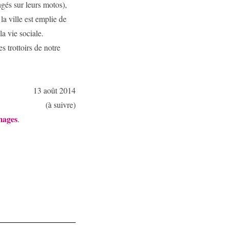
ngés sur leurs motos),
la ville est emplie de
la vie sociale.
es trottoirs de notre
13 août 2014
(à suivre)
mages
.