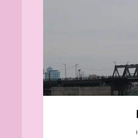
Aix-
pont
en-
fleuve
Provence
Rouge
Alborg
Eiffel
aleph
Hoan
Alger
Kiem
(guide
officiel)
Alger
(plan
guide)
Angers
angles
archipel
Arhus
armée
arpenteur
atlas
atlas
H
(suite)