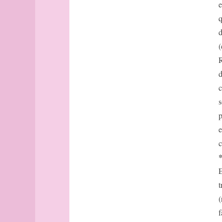
Avignon
e
Bâle
q
Banff
d
Barcelone
(
Barcelone
R
(suite)
base
d
bâtonnets
c
Berlin
s
bibliographie
p
Bilbao
e
Bombay
c
Bonn
Bordeaux
Bordeaux
E
(suite)
t
Boston
(
Bougainville
f
boussole