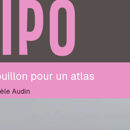
IPO
uillon pour un atlas
èle Audin