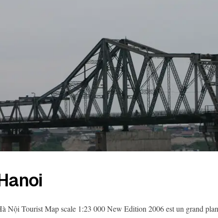
Hanoi
à Nội Tourist Map scale 1:23 000 New Edition 2006 est un grand plan c