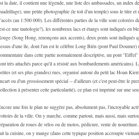
st la date, il contient une légende, une liste des ambassades, un index de
uadrillage), une petite photographie (le toit d'un temple) sous le titre et
'accès (au 1:500 000). Les différentes parties de la ville sont colorées d
est-ce une tautologie?), les nombreux lacs et étangs sont indiqués en ble
ouge (Song Hong, renonçons aux accents), deux ponts sont indiqués qui
essus d'une île, dont l'un est le célèbre Long Biên (pont Paul Doumer) (
ommentaire dans cette partie normalement descriptive, un pont "Eiffel"
ont très attachés parce qu'il a résisté aux bombardements américains). L
etites (et ses plus grandes) rues, organisé autour du petit lac Hoan Kiem,
ncart ou d'un grossissement spécial -- d'ailleurs (et c'est peut-être le pre
ollection à présenter cette particularité), ce plan est imprimé sur une seu
*
ncore une fois le plan ne suggère pas, absolument pas, l'incroyable activ
rottoirs de la ville. On y marche, comme partout, mais aussi, mais surtout
réparation de roues de vélos ou de motos, pédicure, vente de nourriture...
ait la cuisine, on y mange (dans cette typique position accroupie vietn