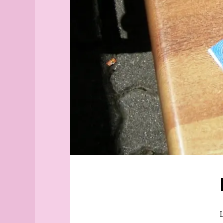
Aix-
banque
en-
Vaud
Provence
lac
Alborg
Léman
aleph
Dent
Alger
d'Oche
(guide
La
officiel)
Vue
Alger
des
(plan
Alpes
guide)
Jura
Angers
Alpes
angles
Chablais
archipel
Arhus
armée
arpenteur
atlas
atlas
L
(suite)