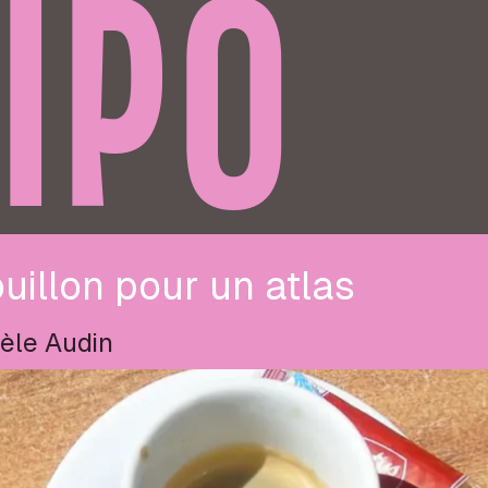
IPO
uillon pour un atlas
èle Audin