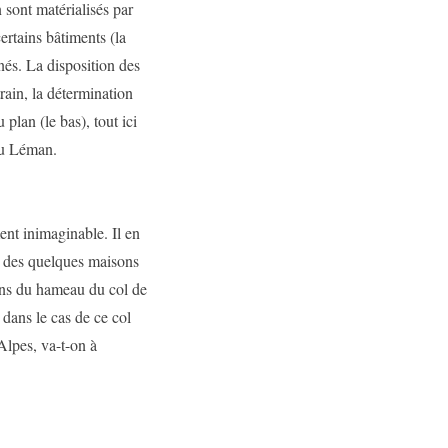
n sont matérialisés par
ertains bâtiments (la
nés. La disposition des
train, la détermination
plan (le bas), tout ici
 du Léman.
ent inimaginable. Il en
à, des quelques maisons
ons du hameau du col de
dans le cas de ce col
Alpes, va-t-on à