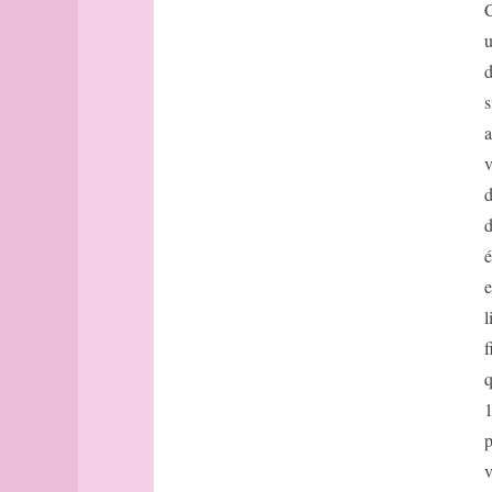
Avignon
C
Bâle
u
Banff
d
Barcelone
s
Barcelone
a
(suite)
base
v
bâtonnets
d
Berlin
d
bibliographie
é
Bilbao
e
Bombay
l
Bonn
Bordeaux
f
Bordeaux
q
(suite)
1
Boston
p
Bougainville
v
boussole