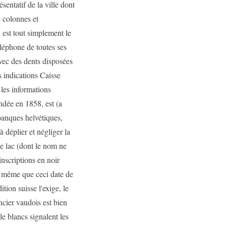
entatif de la ville dont
c colonnes et
 est tout simplement le
éléphone de toutes ses
vec des dents disposées
s indications Caisse
 les informations
ndée en 1858, est (a
banques helvétiques,
à déplier et négliger la
Le lac (dont le nom ne
 inscriptions en noir
nd même que ceci date de
tion suisse l'exige, le
cier vaudois est bien
ile blancs signalent les