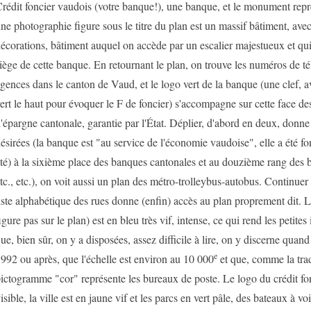
rédit foncier vaudois (votre banque!), une banque, et le monument représ
ne photographie figure sous le titre du plan est un massif bâtiment, ave
écorations, bâtiment auquel on accède par un escalier majestueux et qui
iège de cette banque. En retournant le plan, on trouve les numéros de t
gences dans le canton de Vaud, et le logo vert de la banque (une clef, a
ert le haut pour évoquer le F de foncier) s'accompagne sur cette face de
'épargne cantonale, garantie par l'État. Déplier, d'abord en deux, donne
ésirées (la banque est "au service de l'économie vaudoise", elle a été fo
té) à la sixième place des banques cantonales et au douzième rang des 
tc., etc.), on voit aussi un plan des métro-trolleybus-autobus. Continuer 
iste alphabétique des rues donne (enfin) accès au plan proprement dit. 
igure pas sur le plan) est en bleu très vif, intense, ce qui rend les petites
ue, bien sûr, on y a disposées, assez difficile à lire, on y discerne qua
e
992 ou après, que l'échelle est environ au 10 000
et que, comme la tradi
ictogramme "cor" représente les bureaux de poste. Le logo du crédit fon
isible, la ville est en jaune vif et les parcs en vert pâle, des bateaux à vo