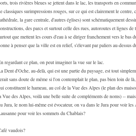
orts, trois rivières bleues se jettent dans le lac, les transports en commu
e classiques surimpressions rouges, sur ce qui est clairement le centre, c
athédrale, la gare centrale, d'autres églises) sont schématiquement dessi
onstructions, des parcs et surtout celle des rues, autoroutes et lignes de 
urtout que mettent les cours d'eau à se diriger franchement vers le bas du 
onne à penser que la ville est en relief, s'élevant par paliers au-dessus
n regardant ce plan, on peut imaginer la vue sur le lac.
a Dent d'Oche, au-delà, qui est une partie du paysage, est tout simplem
erait sans doute de même si l'on contemplait le plan, pas bien loin de l
ui constituent le hameau, au col de la Vue des Alpes (le plan des mais
a Vue des Alpes, voilà une belle suite de compléments de noms) -- mais 
u Jura, le nom lui-même est évocateur, on va dans le Jura pour voir les 
ausanne pour voir les sommets du Chablais?
afé vaudois?