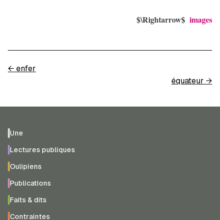
$\Rightarrow$
images
←
enfer
équateur
→
Une
Lectures publiques
Oulipiens
Publications
Faits & dits
Contraintes