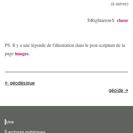
(à suivre)
classe
$\Rightarrow$
PS. Il y a une légende de l'illustration dans le post-scriptum de la
images
page
.
←
géodésique
géoïde
→
Une
Lectures publiques