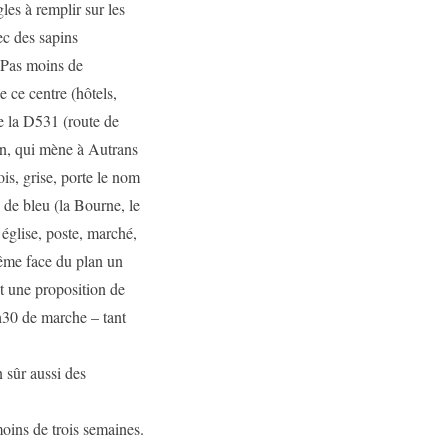
les à remplir sur les
ec des sapins
. Pas moins de
e ce centre (hôtels,
e la D531 (route de
in, qui mène à Autrans
is, grise, porte le nom
u de bleu (la Bourne, le
église, poste, marché,
 même face du plan un
et une proposition de
h30 de marche – tant
n sûr aussi des
 moins de trois semaines.