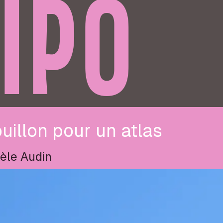
IPO
uillon pour un atlas
èle Audin