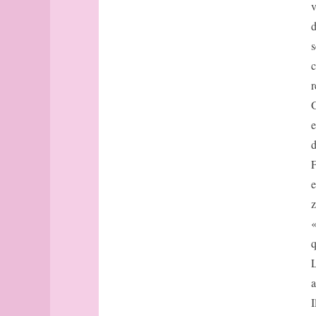
Avignon
v
Bâle
d
Banff
s
Barcelone
c
Barcelone
r
(suite)
base
G
bâtonnets
e
Berlin
d
bibliographie
F
Bilbao
e
Bombay
z
Bonn
Bordeaux
«
Bordeaux
q
(suite)
L
Boston
a
Bougainville
I
boussole