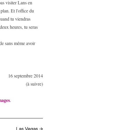
as visiter Lans en
lan. Et l'office du
Quand tu viendras
 deux heures, tu seras
lade sans même avoir
16 septembre 2014
(à suivre)
mages
.
Las Vegas
→