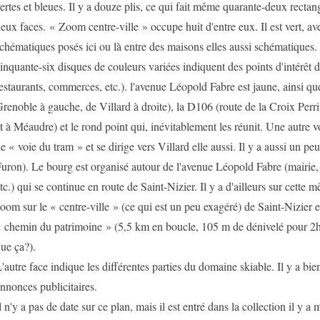
ertes et bleues. Il y a douze plis, ce qui fait même quarante-deux rectang
eux faces. « Zoom centre-ville » occupe huit d'entre eux. Il est vert, av
chématiques posés ici ou là entre des maisons elles aussi schématiques
inquante-six disques de couleurs variées indiquent des points d'intérêt d
estaurants, commerces, etc.). l'avenue Léopold Fabre est jaune, ainsi qu
renoble à gauche, de Villard à droite), la D106 (route de la Croix Perr
t à Méaudre) et le rond point qui, inévitablement les réunit. Une autre vo
e « voie du tram » et se dirige vers Villard elle aussi. Il y a aussi un pe
uron). Le bourg est organisé autour de l'avenue Léopold Fabre (mairie, 
tc.) qui se continue en route de Saint-Nizier. Il y a d'ailleurs sur cette
oom sur le « centre-ville » (ce qui est un peu exagéré) de Saint-Nizier 
 chemin du patrimoine » (5,5 km en boucle, 105 m de dénivelé pour 2
ue ça?).
'autre face indique les différentes parties du domaine skiable. Il y a bie
nnonces publicitaires.
l n'y a pas de date sur ce plan, mais il est entré dans la collection il y a