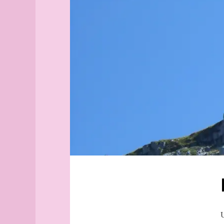
Aix-
Vercors
en-
Vercors
Provence
Grenoble
Alborg
Villard
aleph
de
Alger
Lans
(guide
Autrans
officiel)
Méaudre
Alger
Bourne
(plan
Furon
guide)
Saint-
Angers
Nizier
angles
tramway
archipel
Arhus
armée
arpenteur
atlas
atlas
U
(suite)