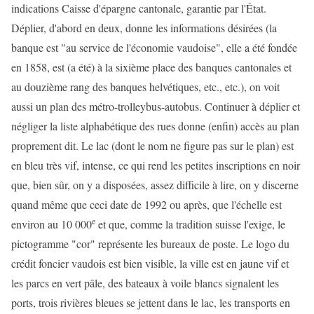
indications Caisse d'épargne cantonale, garantie par l'État.
Déplier, d'abord en deux, donne les informations désirées (la
banque est "au service de l'économie vaudoise", elle a été fondée
en 1858, est (a été) à la sixième place des banques cantonales et
au douzième rang des banques helvétiques, etc., etc.), on voit
aussi un plan des métro-trolleybus-autobus. Continuer à déplier et
négliger la liste alphabétique des rues donne (enfin) accès au plan
proprement dit. Le lac (dont le nom ne figure pas sur le plan) est
en bleu très vif, intense, ce qui rend les petites inscriptions en noir
que, bien sûr, on y a disposées, assez difficile à lire, on y discerne
quand même que ceci date de 1992 ou après, que l'échelle est
e
environ au 10 000
et que, comme la tradition suisse l'exige, le
pictogramme "cor" représente les bureaux de poste. Le logo du
crédit foncier vaudois est bien visible, la ville est en jaune vif et
les parcs en vert pâle, des bateaux à voile blancs signalent les
ports, trois rivières bleues se jettent dans le lac, les transports en