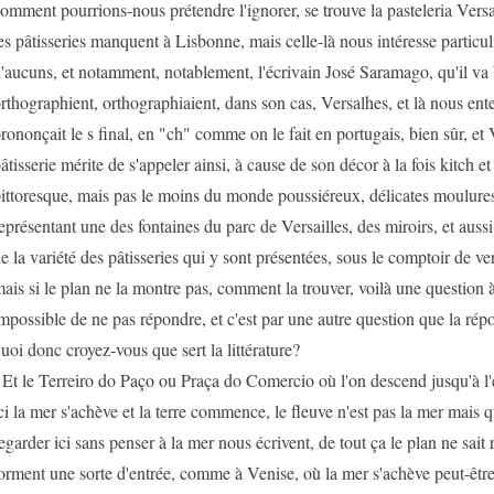
omment pourrions-nous prétendre l'ignorer, se trouve la pasteleria Versai
es pâtisseries manquent à Lisbonne, mais celle-là nous intéresse particu
'aucuns, et notamment, notablement, l'écrivain José Saramago, qu'il va 
rthographient, orthographiaient, dans son cas, Versalhes, et là nous en
rononçait le s final, en "ch" comme on le fait en portugais, bien sûr, et V
âtisserie mérite de s'appeler ainsi, à cause de son décor à la fois kitch et
ittoresque, mais pas le moins du monde poussiéreux, délicates moulures
eprésentant une des fontaines du parc de Versailles, des miroirs, et aussi 
e la variété des pâtisseries qui y sont présentées, sous le comptoir de ver
ais si le plan ne la montre pas, comment la trouver, voilà une question à 
mpossible de ne pas répondre, et c'est par une autre question que la rép
uoi donc croyez-vous que sert la littérature?
 Et le Terreiro do Paço ou Praça do Comercio où l'on descend jusqu'à l'ea
ci la mer s'achève et la terre commence, le fleuve n'est pas la mer mais 
egarder ici sans penser à la mer nous écrivent, de tout ça le plan ne sait
orment une sorte d'entrée, comme à Venise, où la mer s'achève peut-être