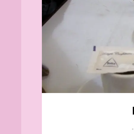
Aix-
Saramago
en-
venise
Provence
Candide
Alborg
voltaire
aleph
Pombal
Alger
(guide
Cadernos
officiel)
de
Lanzarote
Alger
(plan
guide)
Angers
angles
archipel
Arhus
armée
arpenteur
atlas
atlas
-
(suite)