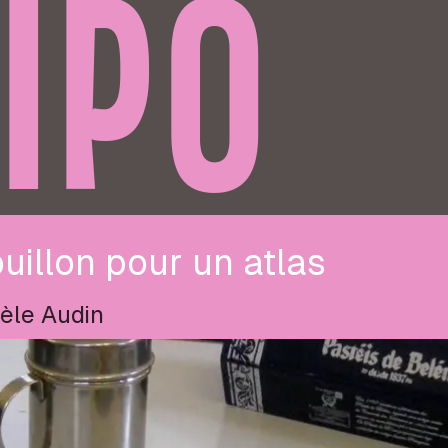
IPO
uillon pour un atlas
èle Audin