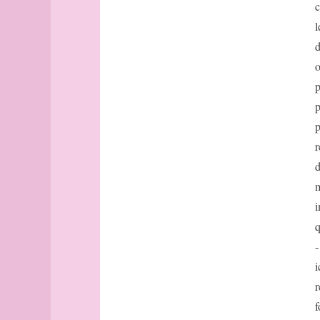
Avignon
c
Bâle
l
Banff
d
Barcelone
o
Barcelone
p
(suite)
base
p
bâtonnets
p
Berlin
r
bibliographie
d
Bilbao
m
Bombay
i
Bonn
Bordeaux
q
Bordeaux
-
(suite)
i
Boston
r
Bougainville
f
boussole