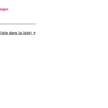
mages
.
iste dans la liste)
→