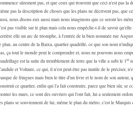
ommence sûrement pas, et que ceux qui trouvent que ceci n'est pas la de
ême pas la description de choses que les plans ne décrivent pas, que ce
ussi, nous disons eux aussi mais nous imaginons que ce seront les mêmes
'est pas visible sur le plan mais cela nous empêche-t-il de savoir qu'elle es
errière elle un arc de triomphe, à l'entrée de la bien nommée rue Augusta
e plan, au centre de la Baixa, quartier quadrillé, ce que son nom n'indiq
as, ça tout le monde peut le comprendre et, nous ne pouvons nous empêc
er
uadrillage est la suite du tremblement de terre que la ville a subi le 1
n
andide et Voltaire, ce qui, il n'est peut-être pas inutile de le préciser, n
arque de fringues mais bien le titre d'un livre et le nom de son auteur, q
onstruit ce quartier, enfin qui l'a fait construire, parce que bien sûr, se c
onter les murs, ce sont des ouvriers qui l'ont fait, lui a seulement ordo
es plans se souviennent de lui, même le plan du métro, c'est le Marquis