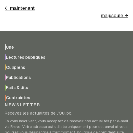
←
maintenant
majuscule
→
Une
Lectures publiques
Oulipiens
Publications
Faits & dits
Contraintes
NEWSLETTER
Recevez les actualités de l’Oulipo.
En vous inscrivant, vous acceptez de recevoir nos actualités par e-mail
via Brevo. Votre adresse est utilisée uniquement pour cet envoi et vous
pourrez vous désinscrire à tout moment.
Politique de confidentialité
.