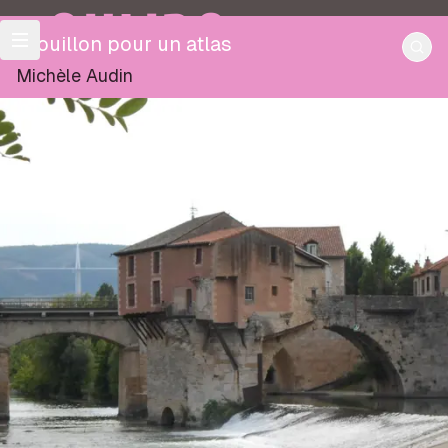
OULIPO
Brouillon pour un atlas
Michèle Audin