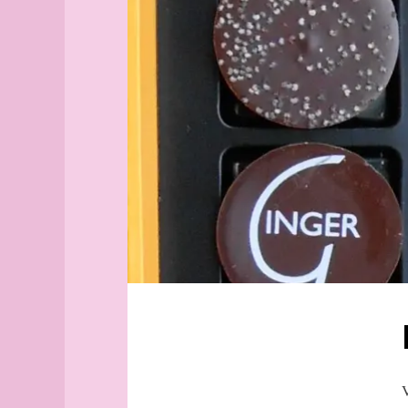
Aix-
Fiordiligi
en-
Guglielmo
Provence
Nice
Alborg
chaconne
aleph
Oistrakh
Alger
(guide
Menton
officiel)
Alger
(plan
guide)
Angers
angles
archipel
Arhus
armée
arpenteur
atlas
atlas
V
(suite)