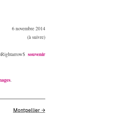
6 novembre 2014
(à suivre)
souvenir
\Rightarrow$
mages
.
Montpellier
→