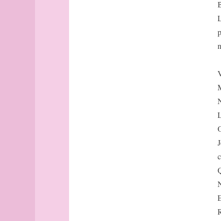
Avignon
B
Bâle
L
Banff
p
Barcelone
n
Barcelone
(suite)
base
V
bâtonnets
M
Berlin
N
bibliographie
L
Bilbao
O
Bombay
J
Bonn
Bordeaux
c
Bordeaux
(suite)
N
Boston
E
Bougainville
R
boussole