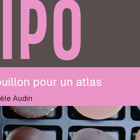
IPO
uillon pour un atlas
èle Audin