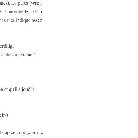
es), les parcs (verts).
te). Une échelle (100 m
es rues indique assez
ordiligi.
es chez une tante à
 et qu'il a joué la
ffet.
icoptère, rangé, sur le