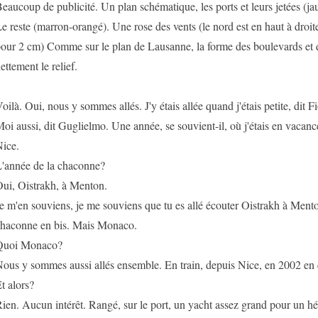
eaucoup de publicité. Un plan schématique, les ports et leurs jetées (jaun
e reste (marron-orangé). Une rose des vents (le nord est en haut à droi
our 2 cm) Comme sur le plan de Lausanne, la forme des boulevards et d
ettement le relief.
oilà. Oui, nous y sommes allés. J'y étais allée quand j'étais petite, dit Fi
oi aussi, dit Guglielmo. Une année, se souvient-il, où j'étais en vacanc
ice.
'année de la chaconne?
ui, Oistrakh, à Menton.
e m'en souviens, je me souviens que tu es allé écouter Oistrakh à Menton
haconne en bis. Mais Monaco.
Quoi Monaco?
ous y sommes aussi allés ensemble. En train, depuis Nice, en 2002 en e
t alors?
ien. Aucun intérêt. Rangé, sur le port, un yacht assez grand pour un hél