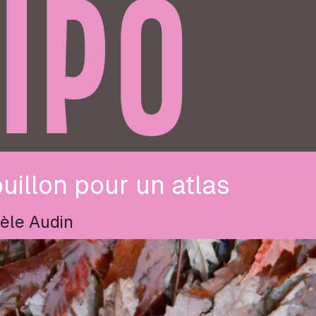
IPO
uillon pour un atlas
èle Audin