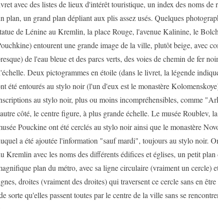
ivret avec des listes de lieux d'intérêt touristique, un index des noms de r
n plan, un grand plan dépliant aux plis assez usés. Quelques photograph
tatue de Lénine au Kremlin, la place Rouge, l'avenue Kalinine, le Bolch
ouchkine) entourent une grande image de la ville, plutôt beige, avec c
resque) de l'eau bleue et des parcs verts, des voies de chemin de fer noire
'échelle. Deux pictogrammes en étoile (dans le livret, la légende indique
nt été entourés au stylo noir (l'un d'eux est le monastère Kolomenskoye);
nscriptions au stylo noir, plus ou moins incompréhensibles, comme "Ar
'autre côté, le centre figure, à plus grande échelle. Le musée Roublev, la 
usée Pouckine ont été cerclés au stylo noir ainsi que le monastère Novo
uquel a été ajoutée l'information "sauf mardi", toujours au stylo noir. O
u Kremlin avec les noms des différents édifices et églises, un petit plan
agnifique plan du métro, avec sa ligne circulaire (vraiment un cercle) et
ignes, droites (vraiment des droites) qui traversent ce cercle sans en être 
de sorte qu'elles passent toutes par le centre de la ville sans se rencontre
*