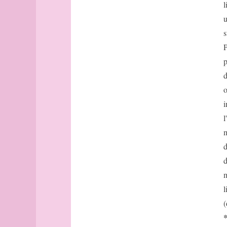
Avignon
l
Bâle
u
Banff
s
Barcelone
P
Barcelone
p
(suite)
base
d
bâtonnets
o
Berlin
i
bibliographie
l
Bilbao
m
Bombay
d
Bonn
Bordeaux
d
Bordeaux
m
(suite)
l
Boston
(
Bougainville
boussole