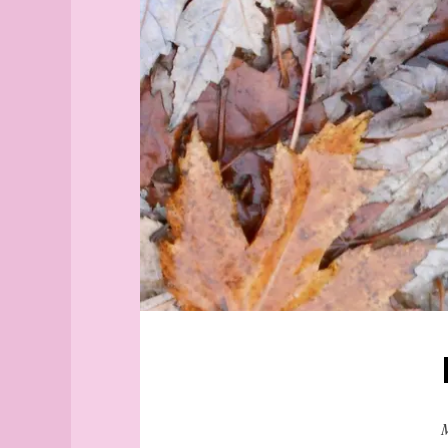
Aix-
Pouchkine
en-
Roublev
Provence
Kremlin
Alborg
aleph
Alger
(guide
officiel)
Alger
(plan
guide)
Angers
angles
archipel
Arhus
armée
arpenteur
atlas
atlas
M
(suite)