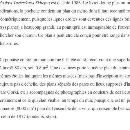
oskva Turistskaya Skhema
est daté de 1986. Le livret donne plus ou 
ndications, la pochette contient un plan du métro dont il faut reconnaître 
éométriquement, puisque les lignes droites sont devenues des lignes bris
e(s) plan(s) a beaucoup grandi, au point qu'il est inimaginable de l'ouvri
hercher son chemin. Ce plan a peut-être été conçu pour être rangé dans
haussures.
u punaisé contre un mur, comme il l'a été aussi, recouvrant une superfi
2
\times$ 80 cm, soit 0,8 m
. Une des faces porte le même plan du centre
êmes étoiles indiquant les mêmes musées (mais pas d'inscription au styl
oujours pas d'échelle, des plans séparés des parcs ou lieux supposés d'in
arc Gorki, etc.) accompagnés de photographies en couleurs de ces lieux.
ertainement celle qui était visible, au temps du mur, puisqu'elle est un p
2
mmense (8000 cm
) plan de l'ensemble de la ville, qui ressemble beauc
 celui de 1977 (couleurs, style).