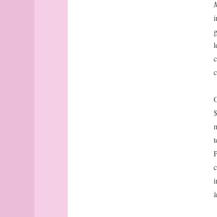
bout
M
Brest
i
Budapest
g
Budapest
l
(suite)
c
Buenos-
Aires
c
Buffalo
cadastre
O
Caen
$
Cambridge
m
canal
cap
t
Cargèse
P
carré
c
carte
i
cartographe
à
Casablanca
casbah