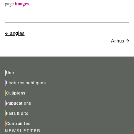
images
page
.
←
angles
Arhus
→
Une
Lectures publiques
Oulipiens
Publications
Faits & dits
Contraintes
NEWSLETTER