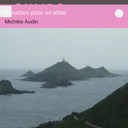
OULIPO
Brouillon pour un atlas
Michèle Audin