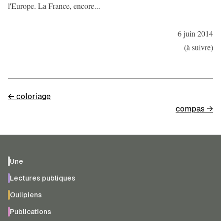
l'Europe. La France, encore...
6 juin 2014
(à suivre)
←
coloriage
compas
→
Une
Lectures publiques
Oulipiens
Publications