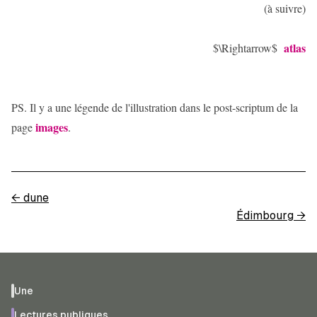
(à suivre)
atlas
$\Rightarrow$
PS. Il y a une légende de l'illustration dans le post-scriptum de la
images
page
.
←
dune
Édimbourg
→
Une
Lectures publiques