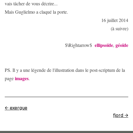
vais tâcher de vous décrire...
Mais Guglielmo a claqué la porte.
16 juillet 2014
(à suivre)
ellipsoïde
géoïde
$\Rightarrow$
,
PS. Il y a une légende de l'illustration dans le post-scriptum de la
images
page
.
←
exergue
fjord
→