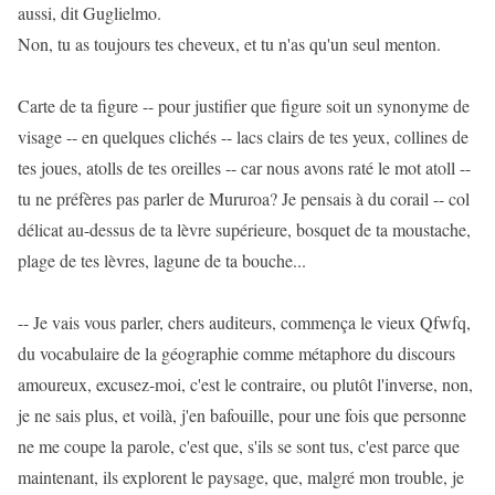
aussi, dit Guglielmo.
Non, tu as toujours tes cheveux, et tu n'as qu'un seul menton.
Carte de ta figure -- pour justifier que figure soit un synonyme de
visage -- en quelques clichés -- lacs clairs de tes yeux, collines de
tes joues, atolls de tes oreilles -- car nous avons raté le mot atoll --
tu ne préfères pas parler de Mururoa? Je pensais à du corail -- col
délicat au-dessus de ta lèvre supérieure, bosquet de ta moustache,
plage de tes lèvres, lagune de ta bouche...
-- Je vais vous parler, chers auditeurs, commença le vieux Qfwfq,
du vocabulaire de la géographie comme métaphore du discours
amoureux, excusez-moi, c'est le contraire, ou plutôt l'inverse, non,
je ne sais plus, et voilà, j'en bafouille, pour une fois que personne
ne me coupe la parole, c'est que, s'ils se sont tus, c'est parce que
maintenant, ils explorent le paysage, que, malgré mon trouble, je