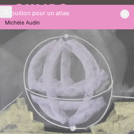
OULIPO
Brouillon pour un atlas
Michèle Audin