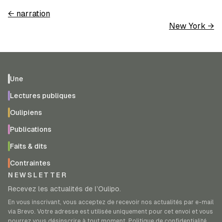
←
narration
New York
→
Une
Lectures publiques
Oulipiens
Publications
Faits & dits
Contraintes
NEWSLETTER
Recevez les actualités de l’Oulipo.
En vous inscrivant, vous acceptez de recevoir nos actualités par e-mail
via Brevo. Votre adresse est utilisée uniquement pour cet envoi et vous
pourrez vous désinscrire à tout moment.
Politique de confidentialité
.