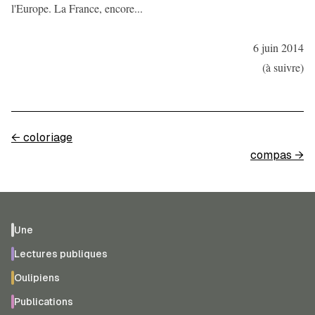
l'Europe. La France, encore...
6 juin 2014
(à suivre)
←
coloriage
compas
→
Une
Lectures publiques
Oulipiens
Publications