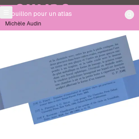
OULIPO
Brouillon pour un atlas
Michèle Audin