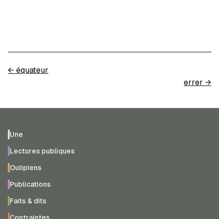
←
équateur
errer
→
Une
Lectures publiques
Oulipiens
Publications
Faits & dits
Contraintes