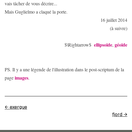
vais tâcher de vous décrire...
Mais Guglielmo a claqué la porte.
16 juillet 2014
(à suivre)
ellipsoïde
géoïde
$\Rightarrow$
,
PS. Il y a une légende de l'illustration dans le post-scriptum de la
images
page
.
←
exergue
fjord
→