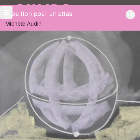
OULIPO
Brouillon pour un atlas
Michèle Audin