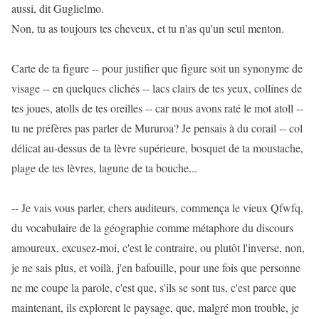
aussi, dit Guglielmo.
Non, tu as toujours tes cheveux, et tu n'as qu'un seul menton.
Carte de ta figure -- pour justifier que figure soit un synonyme de
visage -- en quelques clichés -- lacs clairs de tes yeux, collines de
tes joues, atolls de tes oreilles -- car nous avons raté le mot atoll --
tu ne préfères pas parler de Mururoa? Je pensais à du corail -- col
délicat au-dessus de ta lèvre supérieure, bosquet de ta moustache,
plage de tes lèvres, lagune de ta bouche...
-- Je vais vous parler, chers auditeurs, commença le vieux Qfwfq,
du vocabulaire de la géographie comme métaphore du discours
amoureux, excusez-moi, c'est le contraire, ou plutôt l'inverse, non,
je ne sais plus, et voilà, j'en bafouille, pour une fois que personne
ne me coupe la parole, c'est que, s'ils se sont tus, c'est parce que
maintenant, ils explorent le paysage, que, malgré mon trouble, je