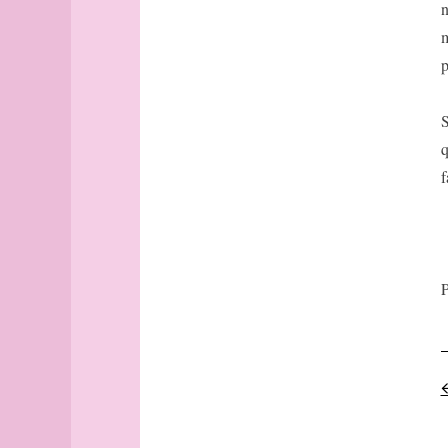
bout
n
Brest
m
Budapest
p
Budapest
(suite)
S
Buenos-
Aires
q
Buffalo
f
cadastre
Caen
Cambridge
canal
cap
P
Cargèse
carré
carte
cartographe
Casablanca
casbah