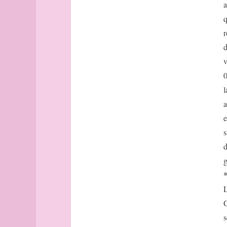
Avignon
a
Bâle
q
Banff
r
Barcelone
d
Barcelone
v
(suite)
base
0
bâtonnets
l
Berlin
a
bibliographie
e
Bilbao
s
Bombay
d
Bonn
Bordeaux
g
Bordeaux
(suite)
L
Boston
G
Bougainville
s
boussole