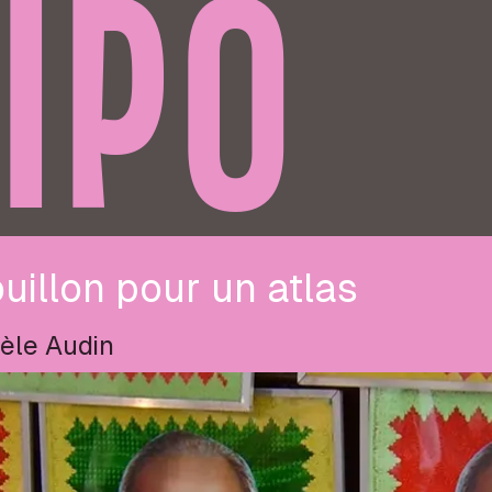
IPO
uillon pour un atlas
èle Audin