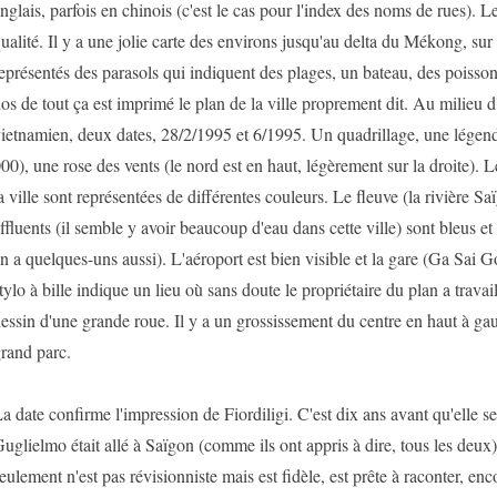
nglais, parfois en chinois (c'est le cas pour l'index des noms de rues). 
ualité. Il y a une jolie carte des environs jusqu'au delta du Mékong, sur 
eprésentés des parasols qui indiquent des plages, un bateau, des poisso
os de tout ça est imprimé le plan de la ville proprement dit. Au milieu 
ietnamien, deux dates, 28/2/1995 et 6/1995. Un quadrillage, une légend
00), une rose des vents (le nord est en haut, légèrement sur la droite). L
a ville sont représentées de différentes couleurs. Le fleuve (la rivière Saï
ffluents (il semble y avoir beaucoup d'eau dans cette ville) sont bleus et l
n a quelques-uns aussi). L'aéroport est bien visible et la gare (Ga Sai 
tylo à bille indique un lieu où sans doute le propriétaire du plan a travai
essin d'une grande roue. Il y a un grossissement du centre en haut à gau
rand parc.
*
a date confirme l'impression de Fiordiligi. C'est dix ans avant qu'elle 
uglielmo était allé à Saïgon (comme ils ont appris à dire, tous les deux)
eulement n'est pas révisionniste mais est fidèle, est prête à raconter, en