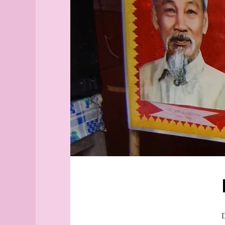
Aix-
Minh-
en-
Ville
Provence
Mékong
Alborg
Saïgon
aleph
Fiordiligi
Alger
Hanoi
(guide
Guglielmo
officiel)
Ho
Alger
Chi
(plan
Minh
guide)
Angers
angles
archipel
Arhus
armée
arpenteur
atlas
atlas
D
(suite)