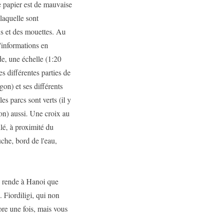
Le papier est de mauvaise
laquelle sont
ns et des mouettes. Au
d'informations en
e, une échelle (1:20
es différentes parties de
gon) et ses différents
es parcs sont verts (il y
Gon) aussi. Une croix au
llé, à proximité du
che, bord de l'eau,
se rende à Hanoi que
. Fiordiligi, qui non
core une fois, mais vous