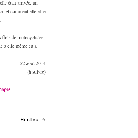
lle était arrivée, un
on et comment elle et le
.
s flots de motocyclistes
le a elle-même eu à
22 août 2014
(à suivre)
mages
.
Honfleur
→