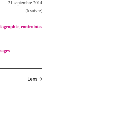
21 septembre 2014
(à suivre)
liographie
contraintes
,
mages
.
Lens
→