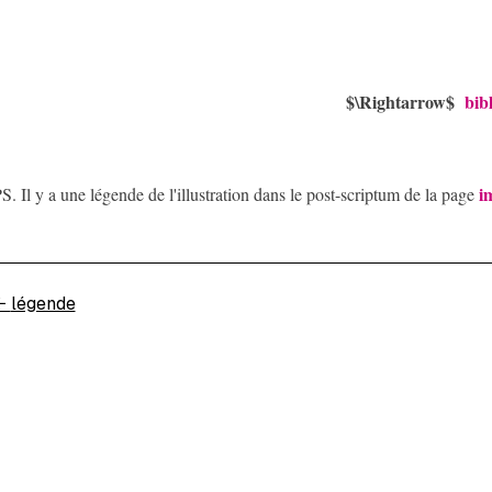
$\Rightarrow$
bib
i
S. Il y a une légende de l'illustration dans le post-scriptum de la page
←
légende