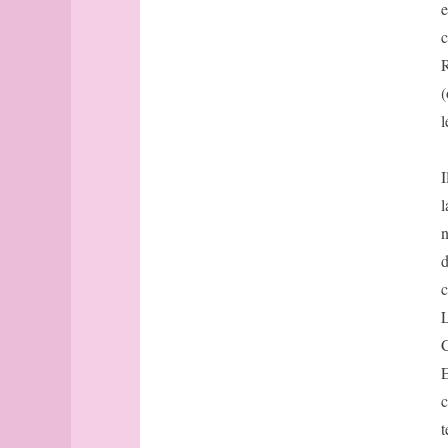
Avignon
e
Bâle
c
Banff
R
Barcelone
(
Barcelone
l
(suite)
base
bâtonnets
I
Berlin
l
bibliographie
n
Bilbao
d
Bombay
c
Bonn
Bordeaux
L
Bordeaux
(suite)
E
Boston
c
Bougainville
t
boussole