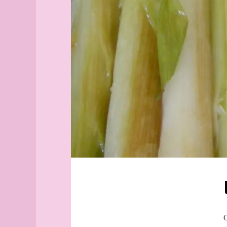
Aix-
Russie
en-
Hongrie
Provence
Allemagne
Alborg
italie
aleph
betterave
Alger
(guide
poivron
officiel)
pomme
Alger
de
(plan
terre
guide)
tomate
Angers
Guglielmo
angles
carotte
archipel
oignon
Arhus
contraintes
armée
poireau
arpenteur
atlas
atlas
O
(suite)