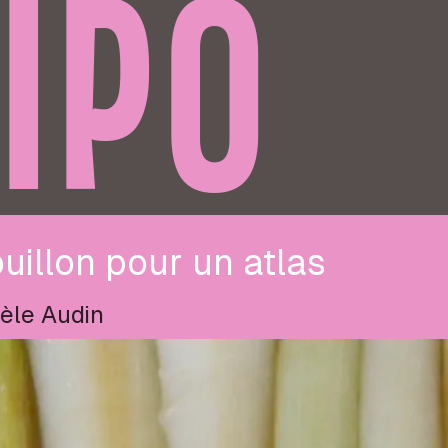
IPO
uillon pour un atlas
èle Audin