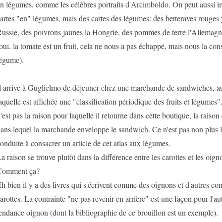
n légumes, comme les célèbres portraits d'Arcimboldo. On peut aussi i
artes "en" légumes, mais des cartes des légumes: des betteraves rouges y
ussie, des poivrons jaunes la Hongrie, des pommes de terre l'Allemagne 
oui, la tomate est un fruit, cela ne nous a pas échappé, mais nous la c
égume).
l arrive à Guglielmo de déjeuner chez une marchande de sandwiches, a
aquelle est affichée une "classification périodique des fruits et légumes"
'est pas la raison pour laquelle il retourne dans cette boutique, la raison 
ans lequel la marchande enveloppe le sandwich. Ce n'est pas non plus l
onduite à consacrer un article de cet atlas aux légumes.
a raison se trouve plutôt dans la différence entre les carottes et les oign
Comment ça?
h bien il y a des livres qui s'écrivent comme des oignons et d'autres c
arottes. La contrainte "ne pas revenir en arrière" est une façon pour l'aut
endance oignon (dont la bibliographie de ce brouillon est un exemple).