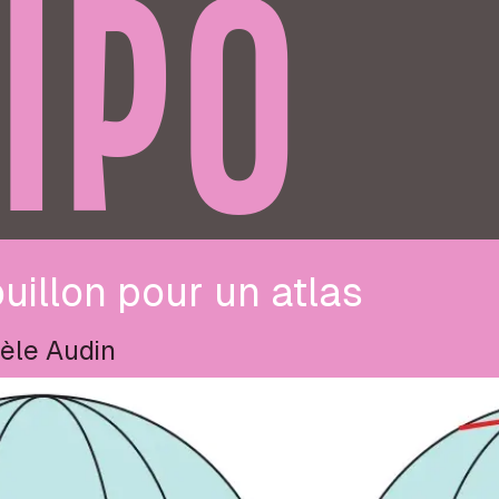
IPO
uillon pour un atlas
èle Audin