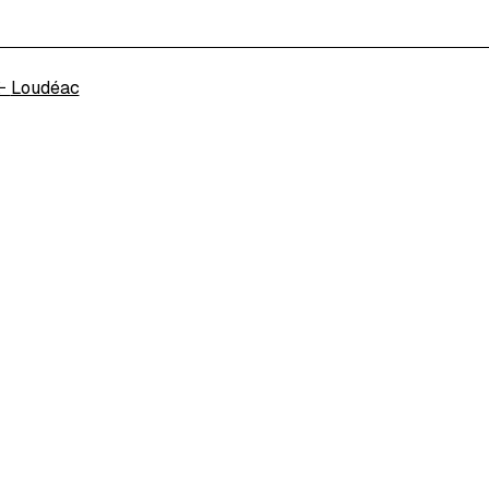
←
Loudéac