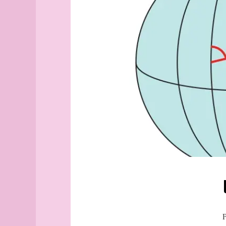
Aix-
Dorabella
en-
loxodromie
Provence
méridien
Alborg
planisphère
aleph
géodésique
Alger
(guide
officiel)
Alger
(plan
guide)
Angers
angles
archipel
Arhus
armée
arpenteur
atlas
atlas
P
(suite)