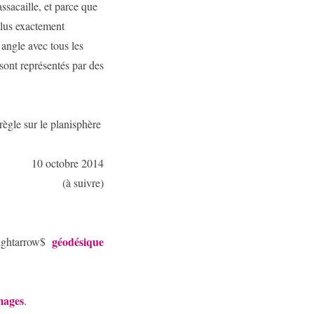
assacaille, et parce que
plus exactement
 angle avec tous les
sont représentés par des
règle sur le planisphère
10 octobre 2014
(à suivre)
géodésique
ightarrow$
mages
.