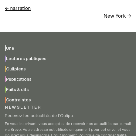
←
narration
New York
→
Une
Lectures publiques
Oulipiens
Publications
Faits & dits
Contraintes
NEWSLETTER
Recevez les actualités de l’Oulipo.
En vous inscrivant, vous acceptez de recevoir nos actualités par e-mail
via Brevo. Votre adresse est utilisée uniquement pour cet envoi et vous
pourrez vous désinscrire à tout moment.
Politique de confidentialité
.