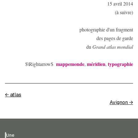
15 avril 2014
(à suivre)
photographie d'un fragment
des pages de garde
du
Grand atlas mondial
mappemonde
méridien
typographie
$\Rightarrow$
,
,
←
atlas
Avignon
→
Une