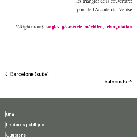
les triangles de la couverture:
pont de l'Accademia, Venise
angles
géométrie
méridien
triangulation
$\Rightarrow$
,
,
,
←
Barcelone (suite)
bâtonnets
→
Une
Lectures publiques
Oulipiens