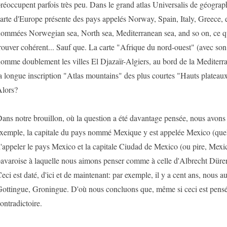
réoccupent parfois très peu. Dans le grand atlas Universalis de géograph
arte d'Europe présente des pays appelés Norway, Spain, Italy, Greece, 
ommées Norwegian sea, North sea, Mediterranean sea, and so on, ce qu
rouver cohérent... Sauf que. La carte "Afrique du nord-ouest" (avec son t
omme doublement les villes El Djazaïr-Algiers, au bord de la Mediterr
a longue inscription "Atlas mountains" des plus courtes "Hauts plateaux
lors?
ans notre brouillon, où la question a été davantage pensée, nous avons c
xemple, la capitale du pays nommé Mexique y est appelée Mexico (quel s
'appeler le pays Mexico et la capitale Ciudad de Mexico (ou pire, Mexico
avaroise à laquelle nous aimons penser comme à celle d'Albrecht Dürer 
eci est daté, d'ici et de maintenant: par exemple, il y a cent ans, nous a
ottingue, Groningue. D'où nous concluons que, même si ceci est pensé, 
ontradictoire.