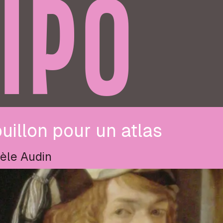
IPO
uillon pour un atlas
èle Audin