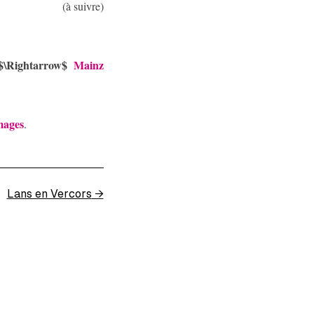
(à suivre)
$\Rightarrow$
Mainz
mages
.
Lans en Vercors
→