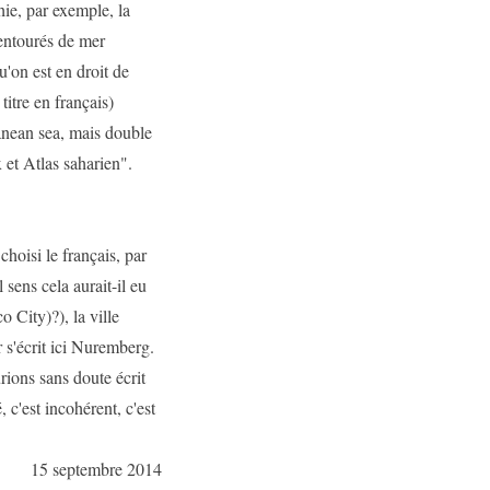
ie, par exemple, la
entourés de mer
'on est en droit de
itre en français)
anean sea, mais double
 et Atlas saharien".
hoisi le français, par
ens cela aurait-il eu
 City)?), la ville
s'écrit ici Nuremberg.
urions sans doute écrit
c'est incohérent, c'est
15 septembre 2014