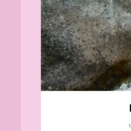
Aix-
irlande
en-
Achille
Provence
La
Alborg
Belle
aleph
Hélène
Alger
Offenbach
(guide
Fiordiligi
officiel)
paris
Alger
(plan
Hélène
guide)
Angers
angles
archipel
Arhus
armée
arpenteur
atlas
atlas
U
(suite)