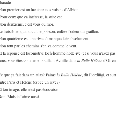
harade
on premier est un lac chez nos voisins d'Albion.
Pour ceux que ça intéresse, la suite est
on deuxième, c'est vous ou moi.
e troisième, quand cuit le poisson, enlève l'odeur du graillon.
on quatrième est une rive où manque l'air absolument.
on tout par les chemins s'en va comme le vent.
t la réponse est locomotive loch-homme-hotte-ive (et si vous n'avez pas
ous, vous êtes comme le bouillant Achille dans
la Belle Hélène
d'Offen
e que ça fait dans un atlas? J'aime
la Belle Hélène
, dit Fiordiligi, et s
ntre Pâris et Hélène (est-ce un rêve?).
t ton image, elle n'est pas écossaise.
on. Mais je l'aime aussi.