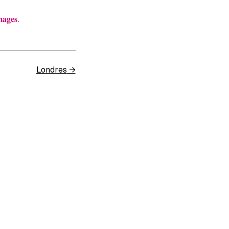
mages
.
Londres
→