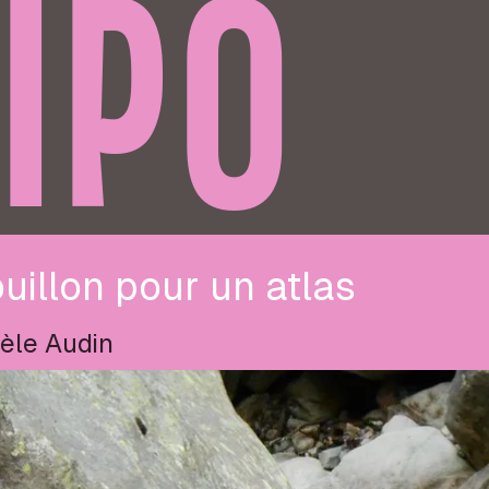
IPO
uillon pour un atlas
èle Audin