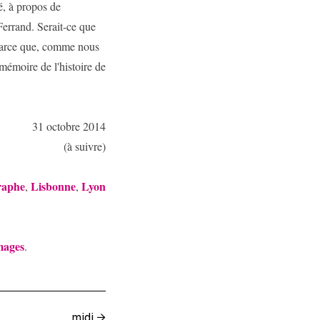
ué, à propos de
Ferrand. Serait-ce que
 Parce que, comme nous
mémoire de l'histoire de
31 octobre 2014
(à suivre)
raphe
Lisbonne
Lyon
,
,
mages
.
midi
→