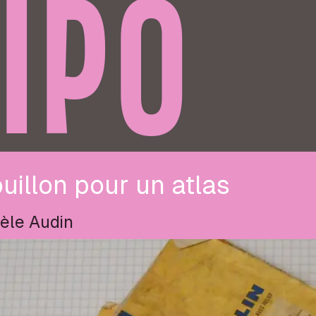
IPO
uillon pour un atlas
èle Audin