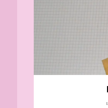
Aix-
lisbonne
en-
Clermont-
Provence
Ferrand
Alborg
Lyon
aleph
Croix-
Alger
Rousse
(guide
officiel)
Alger
(plan
guide)
Angers
angles
archipel
Arhus
armée
arpenteur
atlas
atlas
L
(suite)