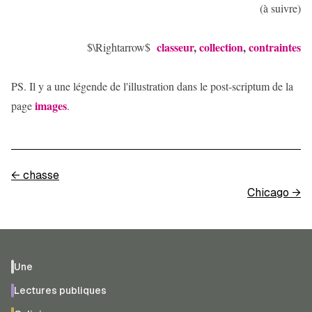
(à suivre)
classeur
,
collection
,
contraintes
$\Rightarrow$
PS. Il y a une légende de l'illustration dans le post-scriptum de la
images
page
.
←
chasse
Chicago
→
Une
Lectures publiques