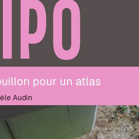
IPO
uillon pour un atlas
èle Audin