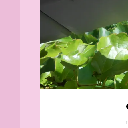
Aix-
mappemonde
en-
Socrate
Provence
syllogisme
Alborg
Fiordiligi
aleph
Alger
(guide
officiel)
Alger
(plan
guide)
Angers
angles
archipel
Arhus
armée
arpenteur
atlas
atlas
I
(suite)