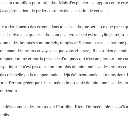
ais un (brouillon pour un) atlas. Mais d'expliciter les rapports entre erreu
'exagérons rien, de parler d'erreurs dans le cadre de cet atlas.
l y a (forcément) des erreurs dans tous les atlas, ne serait-ce que parce q
ous les livres, et que les atlas sont des livres (ceci est un syllogisme, vo
omme, les hommes sont mortels, remplacer Socrate par atlas, homme par
ontenant des erreurs et voyez ce que vous obtenez). Il n'est bien entend
ompter comme erreur la présence d'un pays qui n'existe plus sur une car
isparition. Il n'est pas question non plus de faire une liste des erreurs c
tlas (l'échelle de la mappemonde a déjà été mentionnée au moins deux fo
orte d'erreur générique). Il est même impossible de faire une liste des er
ontiendra.
*
'ai déjà commis des erreurs, dit Fiordiligi. Rien d'irrémédiable, jusqu'à 
ublis.